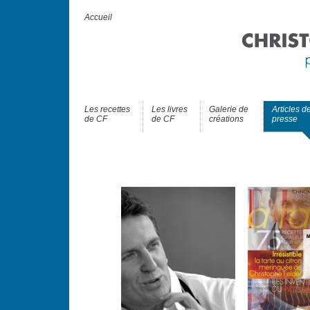
Accueil
Les recettes
Les livres
Galerie de
Articles d
de CF
de CF
créations
presse