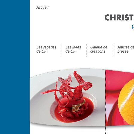
Accueil
Les recettes
Les livres
Galerie de
Articles d
de CF
de CF
créations
presse