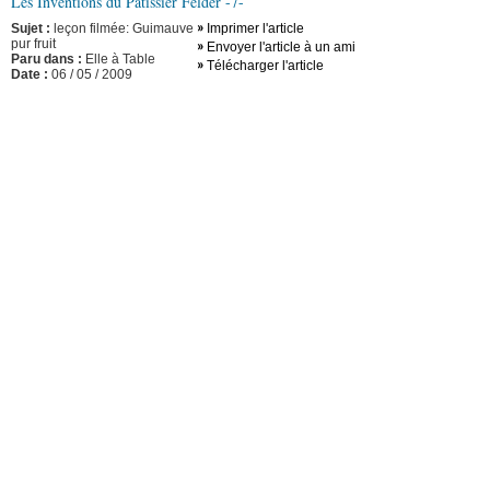
Les Inventions du Pâtissier Felder -7-
Sujet :
leçon filmée: Guimauve
Imprimer l'article
pur fruit
Envoyer l'article à un ami
Paru dans :
Elle à Table
Télécharger l'article
Date :
06 / 05 / 2009